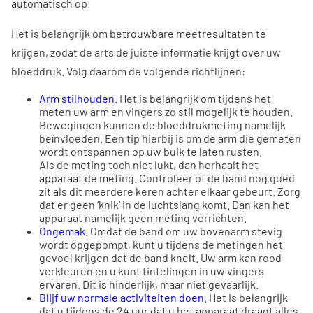
automatisch op.
Het is belangrijk om betrouwbare meetresultaten te
krijgen, zodat de arts de juiste informatie krijgt over uw
bloeddruk. Volg daarom de volgende richtlijnen:
Arm stilhouden.
Het is belangrijk om tijdens het
meten uw arm en vingers zo stil mogelijk te houden.
Bewegingen kunnen de bloeddrukmeting namelijk
beïnvloeden. Een tip hierbij is om de arm die gemeten
wordt ontspannen op uw buik te laten rusten.
Als de meting toch niet lukt, dan herhaalt het
apparaat de meting. Controleer of de band nog goed
zit als dit meerdere keren achter elkaar gebeurt. Zorg
dat er geen ‘knik’ in de luchtslang komt. Dan kan het
apparaat namelijk geen meting verrichten.
Ongemak.
Omdat de band om uw bovenarm stevig
wordt opgepompt, kunt u tijdens de metingen het
gevoel krijgen dat de band knelt. Uw arm kan rood
verkleuren en u kunt tintelingen in uw vingers
ervaren. Dit is hinderlijk, maar niet gevaarlijk.
Blijf uw normale activiteiten doen.
Het is belangrijk
dat u tijdens de 24 uur dat u het apparaat draagt alles