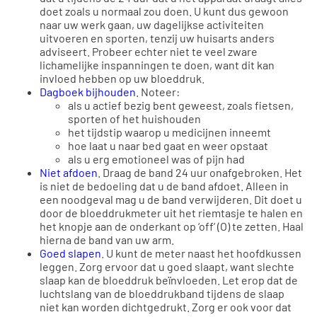
doet zoals u normaal zou doen. U kunt dus gewoon
naar uw werk gaan, uw dagelijkse activiteiten
uitvoeren en sporten, tenzij uw huisarts anders
adviseert. Probeer echter niet te veel zware
lichamelijke inspanningen te doen, want dit kan
invloed hebben op uw bloeddruk.
Dagboek bijhouden
. Noteer:
als u actief bezig bent geweest, zoals fietsen,
sporten of het huishouden
het tijdstip waarop u medicijnen inneemt
hoe laat u naar bed gaat en weer opstaat
als u erg emotioneel was of pijn had
Niet afdoen
. Draag de band 24 uur onafgebroken. Het
is niet de bedoeling dat u de band afdoet. Alleen in
een noodgeval mag u de band verwijderen. Dit doet u
door de bloeddrukmeter uit het riemtasje te halen en
het knopje aan de onderkant op ‘off’ (O) te zetten. Haal
hierna de band van uw arm.
Goed slapen
. U kunt de meter naast het hoofdkussen
leggen. Zorg ervoor dat u goed slaapt, want slechte
slaap kan de bloeddruk beïnvloeden. Let erop dat de
luchtslang van de bloeddrukband tijdens de slaap
niet kan worden dichtgedrukt. Zorg er ook voor dat