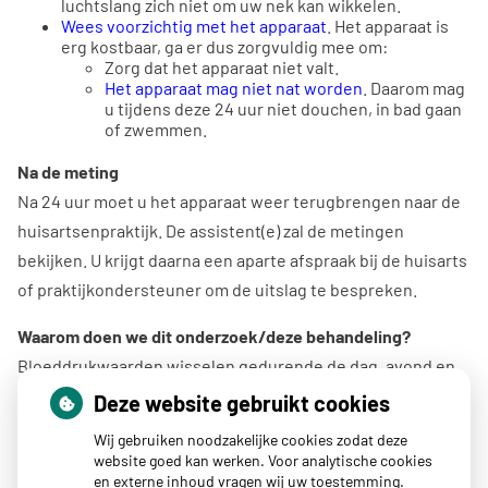
luchtslang zich niet om uw nek kan wikkelen.
Wees voorzichtig met het apparaat
. Het apparaat is
erg kostbaar, ga er dus zorgvuldig mee om:
Zorg dat het apparaat niet valt.
Het apparaat mag niet nat worden
. Daarom mag
u tijdens deze 24 uur niet douchen, in bad gaan
of zwemmen.
Na de meting
Na 24 uur moet u het apparaat weer terugbrengen naar de
huisartsenpraktijk. De assistent(e) zal de metingen
bekijken. U krijgt daarna een aparte afspraak bij de huisarts
of praktijkondersteuner om de uitslag te bespreken.
Waarom doen we dit onderzoek/deze behandeling?
Bloeddrukwaarden wisselen gedurende de dag, avond en
nacht. ’s Morgens is de bloeddruk vaak lager dan ’s middags
Deze website gebruikt cookies
of ’s avonds. Gedurende de nachtrust zakt de bloeddruk.
Wij gebruiken noodzakelijke cookies zodat deze
Medicijnen, inspanningen en emoties kunnen de bloeddruk
website goed kan werken. Voor analytische cookies
en externe inhoud vragen wij uw toestemming.
beïnvloeden. Het is voor uw arts belangrijk om inzicht te