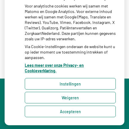
Voor analytische cookies werken wij samen met
krijgen in deze bloeddrukwisselingen. Hierdoor kan de arts
Matomo en Google Analytics. Voor externe inhoud
u de juiste medicatie en behandeling voorschrijven.
werken wij samen met Google (Maps, Translate en
Reviews), YouTube, Vimeo, Facebook, Instagram, X
Op hartstichting.nl staat meer informatie over 24-
(Twitter), Qualizorg, Patiëntenvertellen en
ZorgkaartNederland. Deze partijen kunnen gegevens
uursmeter:
klik hier
zoals uw IP-adres verwerken.
Via Cookie-instellingen onderaan de website kunt u
op ieder moment uw toestemming intrekken of
aanpassen.
Lees meer over onze Privacy- en
Cookieverklaring.
Instellingen
Uw Zorg Online
|
Beheer
Weigeren
Privacy verklaring
|
Cookie-instellingen
|
Voorwaarden
Accepteren