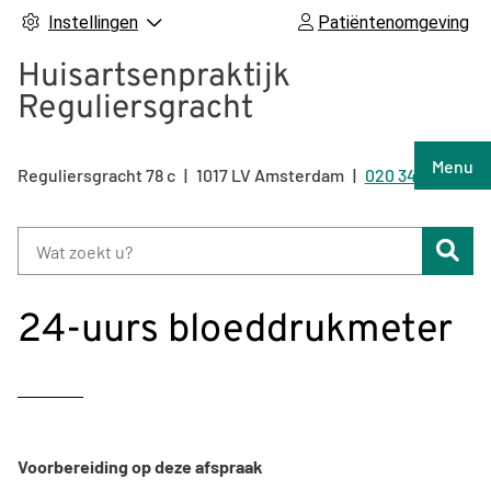
Instellingen
Patiëntenomgeving
Huisartsenpraktijk
Reguliersgracht
Hoof
Menu
Reguliersgracht
78 c
1017 LV
Amsterdam
020 344 92 47
Tel:
Zoe
24-uurs bloeddrukmeter
Voorbereiding op deze afspraak