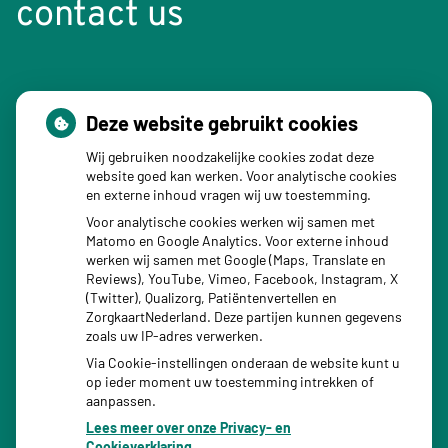
contact us
Reguliersgracht 78 c
Deze website gebruikt cookies
1017 LV Amsterdam
Wij gebruiken noodzakelijke cookies zodat deze
Tel:
020 344 92 47
website goed kan werken. Voor analytische cookies
en externe inhoud vragen wij uw toestemming.
Spoed / urgency
:
020-3449247
(optie 1)
Voor analytische cookies werken wij samen met
Buiten kantooruren /
out of office hours
088-0030600
Matomo en Google Analytics. Voor externe inhoud
Email: we hebben geen openbaar e-mailadres voor
werken wij samen met Google (Maps, Translate en
patiënten. U kunt ons schriftelijk bereiken door een bericht
Reviews), YouTube, Vimeo, Facebook, Instagram, X
via het patiëntenportaal te sturen. Als u wilt weten hoe dat
(Twitter), Qualizorg, Patiëntenvertellen en
werkt,
klik dan hier
.
ZorgkaartNederland. Deze partijen kunnen gegevens
Email: we do not have a public e-mail address for patients.
zoals uw IP-adres verwerken.
You can reach us by sending a message in the patient
Via Cookie-instellingen onderaan de website kunt u
op ieder moment uw toestemming intrekken of
portal. If you would like to know how this works,
aanpassen.
please
click here
.
Lees meer over onze Privacy- en
Cookieverklaring.