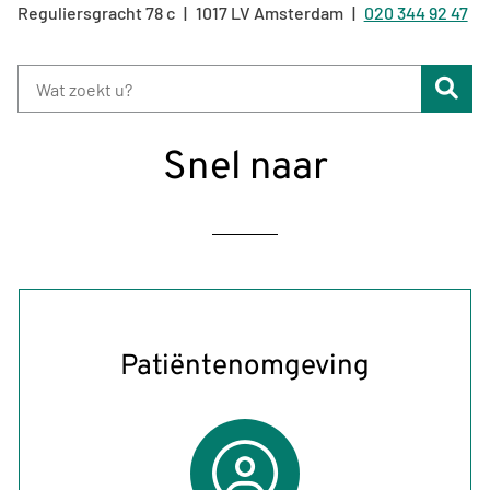
Reguliersgracht
78 c
1017 LV
Amsterdam
020 344 92 47
Tel:
Zoe
Snel naar
Patiëntenomgeving