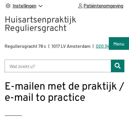
Instellingen
Patiëntenomgeving
Huisartsenpraktijk
Reguliersgracht
Hoof
Menu
Reguliersgracht
78 c
1017 LV
Amsterdam
020 344 92 47
Tel:
Zoe
E-mailen met de praktijk /
e-mail to practice