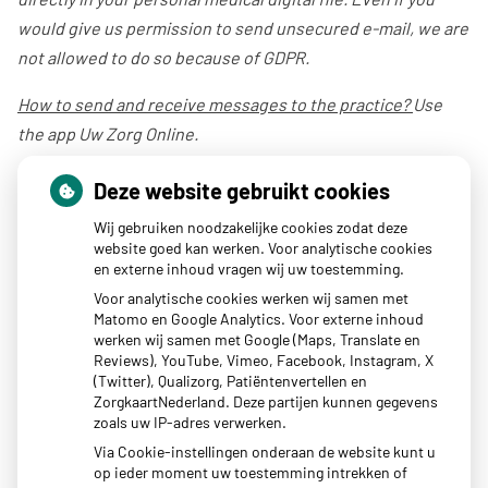
would give us permission to send unsecured e-mail, we are
not allowed to do so because of GDPR.
How to send and receive messages to the practice?
Use
the app Uw Zorg Online.
Get your mobile phone and open the app
Deze website gebruikt cookies
‘UwZorgOnline’. The portal is through the mobile app
available in English, Arabic, Türkçe, Español, Polskie,
Wij gebruiken noodzakelijke cookies zodat deze
Română‎ and Ukranian; via our website the portal is
website goed kan werken. Voor analytische cookies
only available in Dutch
en externe inhoud vragen wij uw toestemming.
Click ‘messages’
Voor analytische cookies werken wij samen met
Click ‘new message’
Matomo en Google Analytics. Voor externe inhoud
Follow further instructions in the app
werken wij samen met Google (Maps, Translate en
Reviews), YouTube, Vimeo, Facebook, Instagram, X
Once you have sent the message, we will answer the
(Twitter), Qualizorg, Patiëntenvertellen en
message within a few days. You don’t get a notification, so
ZorgkaartNederland. Deze partijen kunnen gegevens
please check your app regularly to see if the message has
zoals uw IP-adres verwerken.
landed in your inbox.
Via Cookie-instellingen onderaan de website kunt u
op ieder moment uw toestemming intrekken of