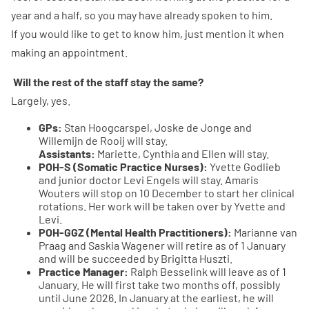
year and a half, so you may have already spoken to him.
If you would like to get to know him, just mention it when
making an appointment.
Will the rest of the staff stay the same?
Largely, yes.
GPs:
Stan Hoogcarspel, Joske de Jonge and
Willemijn de Rooij will stay.
Assistants:
Mariette, Cynthia and Ellen will stay.
POH-S (Somatic Practice Nurses):
Yvette Godlieb
and junior doctor Levi Engels will stay. Amaris
Wouters will stop on 10 December to start her clinical
rotations. Her work will be taken over by Yvette and
Levi.
POH-GGZ (Mental Health Practitioners):
Marianne van
Praag and Saskia Wagener will retire as of 1 January
and will be succeeded by Brigitta Huszti.
Practice Manager:
Ralph Besselink will leave as of 1
January. He will first take two months off, possibly
until June 2026. In January at the earliest, he will