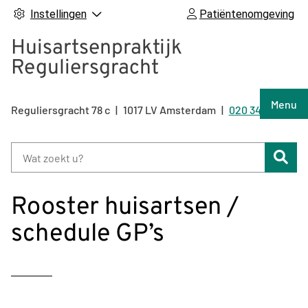
Instellingen
Patiëntenomgeving
Huisartsenpraktijk
Reguliersgracht
Hoof
Menu
Reguliersgracht
78 c
1017 LV
Amsterdam
020 344 92 47
Tel:
Zoe
Rooster huisartsen /
schedule GP’s