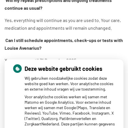
Will my repeat prescriptions and ongoing treatments
continue as usual?
Yes, everything will continue as you are used to. Your care,
medication and appointments will remain unchanged.
Can I still schedule appointments, check-ups or tests with
Louise Avenarius?
Yes, you can until 31 December 2025.
Until then she will have consultations on Tuesdays,
Deze website gebruikt cookies
Wednesdays and Thursdays.
Wij gebruiken noodzakelijke cookies zodat deze
website goed kan werken. Voor analytische cookies
What else will change for me as a patient?
en externe inhoud vragen wij uw toestemming.
Voor analytische cookies werken wij samen met
For you, very little will change:
Matomo en Google Analytics. Voor externe inhoud
werken wij samen met Google (Maps, Translate en
The practice will remain reachable via the same
Reviews), YouTube, Vimeo, Facebook, Instagram, X
phone number, address and patient portal.
(Twitter), Qualizorg, Patiëntenvertellen en
You can continue to make appointments, request
ZorgkaartNederland. Deze partijen kunnen gegevens
repeat prescriptions and send messages through the