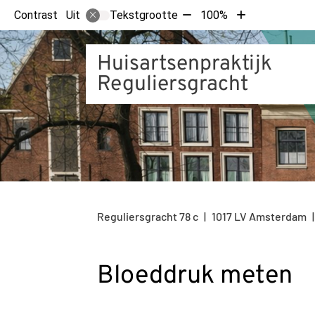
Tekst
Tekst
Contrast
Tekstgrootte
100%
Uit
verkleinen
vergroten
met
met
Huisartsenpraktijk
10%
10%
Reguliersgracht
Reguliersgracht
78 c
1017 LV
Amsterdam
Bloeddruk meten