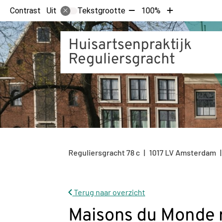
Tekst
Tekst
Contrast
Tekstgrootte
100%
Uit
verkleinen
vergroten
met
met
Huisartsenpraktijk
10%
10%
Reguliersgracht
Reguliersgracht
78 c
1017 LV
Amsterdam
Terug naar overzicht
Maisons du Monde r