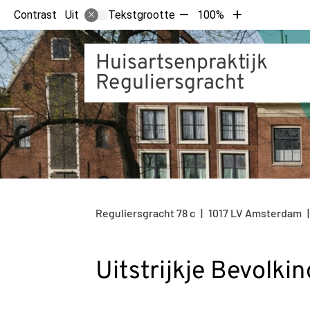
Tekst
Tekst
Contrast
Tekstgrootte
100%
Uit
verkleinen
vergroten
met
met
Huisartsenpraktijk
10%
10%
Reguliersgracht
Reguliersgracht
78 c
1017 LV
Amsterdam
Uitstrijkje Bevolk