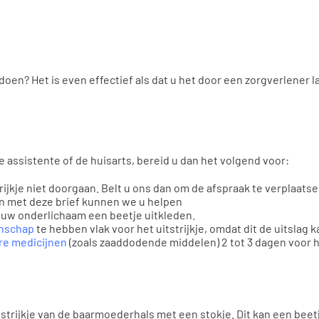
n doen? Het is even effectief als dat u het door een zorgverlener 
de assistente of de huisarts, bereid u dan het volgend voor:
trijkje niet doorgaan. Belt u ons dan om de afspraak te verplaatse
en met deze brief kunnen we u helpen
 uw onderlichaam een beetje uitkleden.
nschap
te hebben vlak voor het uitstrijkje, omdat dit de uitslag 
re medicijnen
(zoals zaaddodende middelen) 2 tot 3 dagen voor het
tstrijkje van de baarmoederhals met een stokje. Dit kan een beet