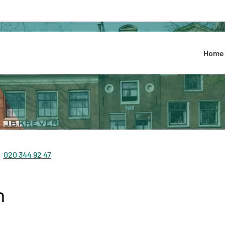
Hoofdmenu
Home
020 344 92 47
Tel:
n