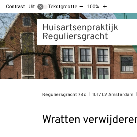
Tekst
Tekst
Contrast
Tekstgrootte
100%
Uit
verkleinen
vergroten
met
met
Huisartsenpraktijk
10%
10%
Reguliersgracht
Reguliersgracht
78 c
1017 LV
Amsterdam
Wratten verwijdere