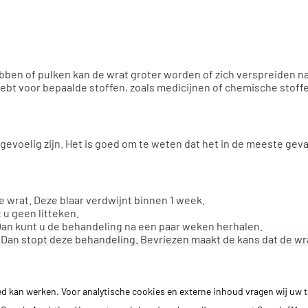
abben of pulken kan de wrat groter worden of zich verspreiden n
ebt voor bepaalde stoffen, zoals medicijnen of chemische stoff
gevoelig zijn. Het is goed om te weten dat het in de meeste geva
de wrat. Deze blaar verdwijnt binnen 1 week.
 u geen litteken.
 Dan kunt u de behandeling na een paar weken herhalen.
 Dan stopt deze behandeling. Bevriezen maakt de kans dat de wr
wratten:
klik hier
ed kan werken. Voor analytische cookies en externe inhoud vragen wij uw