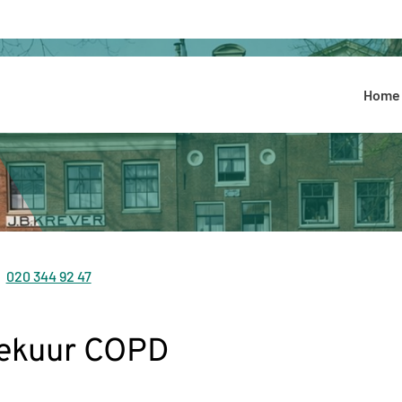
Hoofdmenu
Home
020 344 92 47
Tel:
eekuur COPD