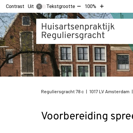
Tekst
Tekst
Contrast
Tekstgrootte
100%
Uit
verkleinen
vergroten
met
met
Huisartsenpraktijk
10%
10%
Reguliersgracht
Reguliersgracht
78 c
1017 LV
Amsterdam
Voorbereiding spr